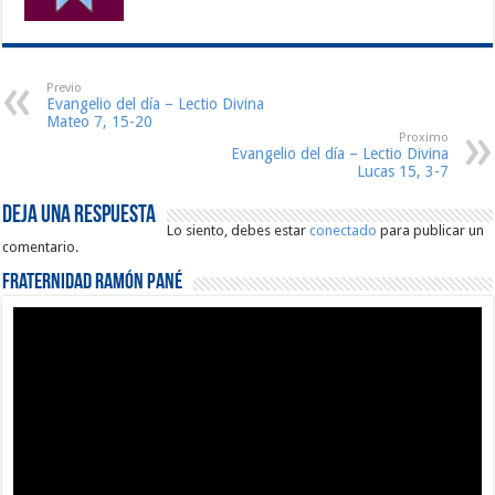
Previo
Evangelio del día – Lectio Divina
Mateo 7, 15-20
Proximo
Evangelio del día – Lectio Divina
Lucas 15, 3-7
Deja una respuesta
Lo siento, debes estar
conectado
para publicar un
comentario.
Fraternidad Ramón Pané
Reproductor
de
vídeo