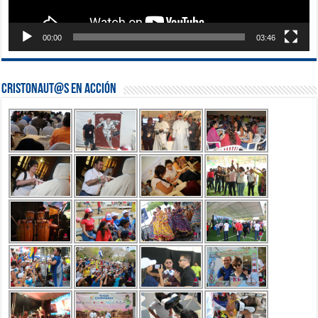
00:00
03:46
Cristonaut@s en Acción