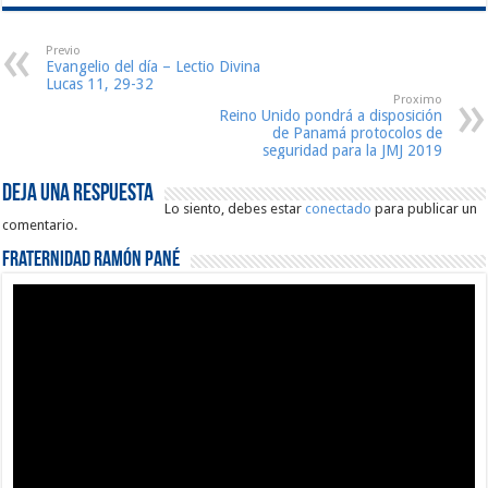
Previo
Evangelio del día – Lectio Divina
Lucas 11, 29-32
Proximo
Reino Unido pondrá a disposición
de Panamá protocolos de
seguridad para la JMJ 2019
Deja una respuesta
Lo siento, debes estar
conectado
para publicar un
comentario.
Fraternidad Ramón Pané
Reproductor
de
vídeo