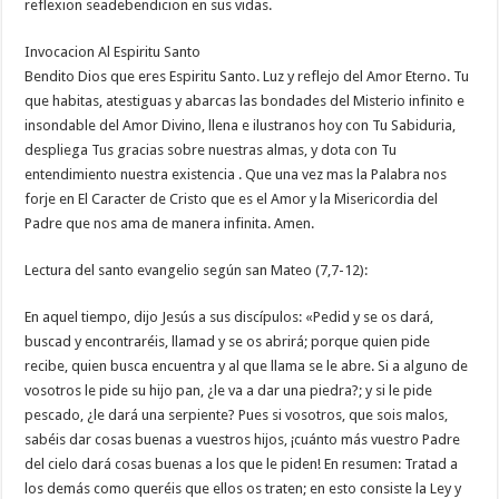
reflexion seadebendicion en sus vidas.
Invocacion Al Espiritu Santo
Bendito Dios que eres Espiritu Santo. Luz y reflejo del Amor Eterno. Tu
que habitas, atestiguas y abarcas las bondades del Misterio infinito e
insondable del Amor Divino, llena e ilustranos hoy con Tu Sabiduria,
despliega Tus gracias sobre nuestras almas, y dota con Tu
entendimiento nuestra existencia . Que una vez mas la Palabra nos
forje en El Caracter de Cristo que es el Amor y la Misericordia del
Padre que nos ama de manera infinita. Amen.
Lectura del santo evangelio según san Mateo (7,7-12):
En aquel tiempo, dijo Jesús a sus discípulos: «Pedid y se os dará,
buscad y encontraréis, llamad y se os abrirá; porque quien pide
recibe, quien busca encuentra y al que llama se le abre. Si a alguno de
vosotros le pide su hijo pan, ¿le va a dar una piedra?; y si le pide
pescado, ¿le dará una serpiente? Pues si vosotros, que sois malos,
sabéis dar cosas buenas a vuestros hijos, ¡cuánto más vuestro Padre
del cielo dará cosas buenas a los que le piden! En resumen: Tratad a
los demás como queréis que ellos os traten; en esto consiste la Ley y