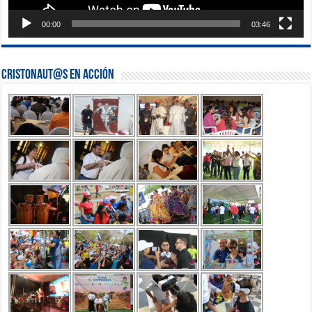
00:00
03:46
Cristonaut@s en Acción