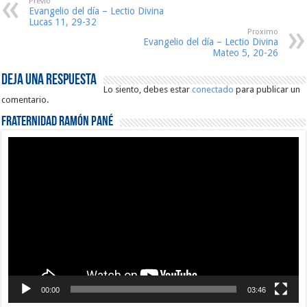
Previo
Evangelio del día – Lectio Divina
Lucas 11, 29-32
Proximo
Evangelio del día – Lectio Divina
Mateo 5, 20-26
Deja una respuesta
Lo siento, debes estar
conectado
para publicar un
comentario.
Fraternidad Ramón Pané
Reproductor
de
vídeo
00:00
03:46