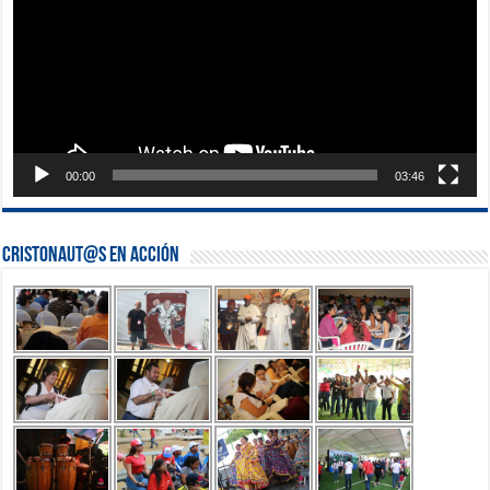
00:00
03:46
Cristonaut@s en Acción