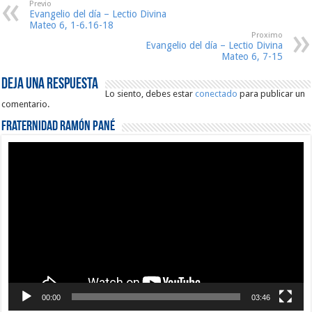
Previo
Evangelio del día – Lectio Divina
Mateo 6, 1-6.16-18
Proximo
Evangelio del día – Lectio Divina
Mateo 6, 7-15
Deja una respuesta
Lo siento, debes estar
conectado
para publicar un
comentario.
Fraternidad Ramón Pané
Reproductor
de
vídeo
00:00
03:46