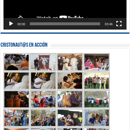
00:00
03:46
Cristonaut@s en Acción