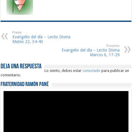
Previo
Evangelio del día – Lectio Divina
Mateo 22, 34-40
Proximo
Evangelio del día – Lectio Divina
Marcos 6, 17-29
Deja una respuesta
Lo siento, debes estar
conectado
para publicar un
comentario.
Fraternidad Ramón Pané
Reproductor
de
vídeo