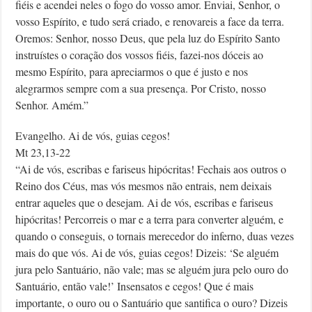
fiéis e acendei neles o fogo do vosso amor. Enviai, Senhor, o
vosso Espírito, e tudo será criado, e renovareis a face da terra.
Oremos: Senhor, nosso Deus, que pela luz do Espírito Santo
instruístes o coração dos vossos fiéis, fazei-nos dóceis ao
mesmo Espírito, para apreciarmos o que é justo e nos
alegrarmos sempre com a sua presença. Por Cristo, nosso
Senhor. Amém.”
Evangelho. Ai de vós, guias cegos!
Mt 23,13-22
“Ai de vós, escribas e fariseus hipócritas! Fechais aos outros o
Reino dos Céus, mas vós mesmos não entrais, nem deixais
entrar aqueles que o desejam. Ai de vós, escribas e fariseus
hipócritas! Percorreis o mar e a terra para converter alguém, e
quando o conseguis, o tornais merecedor do inferno, duas vezes
mais do que vós. Ai de vós, guias cegos! Dizeis: ‘Se alguém
jura pelo Santuário, não vale; mas se alguém jura pelo ouro do
Santuário, então vale!’ Insensatos e cegos! Que é mais
importante, o ouro ou o Santuário que santifica o ouro? Dizeis