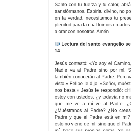
Santo con tu fuerza y tu calor, ab
transfórmanos. Espíritu divino, no 
en la verdad, necesitamos tu prese
plenitud para la cual fuimos creados.
a orar con nosotros. Amén
Lectura del santo evangelio se
14
Jesús contestó: «Yo soy el Camino,
Nadie va al Padre sino por mí. 
también conocerán al Padre. Pero y
visto.» Felipe le dijo: «Señor, mués
nos basta.» Jesús le respondió: «H
estoy con ustedes, ¿y todavía no m
que me ve a mí ve al Padre. ¿
¿Muéstranos al Padre? ¿No crees
Padre y que el Padre está en mí?
esto no viene de mí, sino que el Pa
mí, hace sus propias obras. Yo es