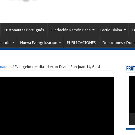
Cristonautas Portugués
Fundación Ramón Pané
Lectio Divina
C
acción
Nueva Evangelización
PUBLICACIONES
Donaciones / Dona
onautas
/
Evangelio del día – Lectio Divina San Juan 14, 6-14
Fra
Rep
de
víd