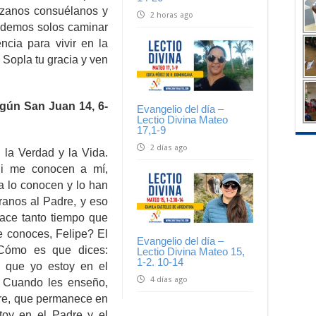
rázanos consuélanos y
2 horas ago
podemos solos caminar
ncia para vivir en la
 Sopla tu gracia y ven
gún San Juan 14, 6-
Evangelio del día –
Lectio Divina Mateo
17,1-9
2 días ago
 la Verdad y la Vida.
Si me conocen a mí,
a lo conocen y lo han
tranos al Padre, y eso
ace tanto tiempo que
e conoces, Felipe? El
Evangelio del día –
Cómo es que dices:
Lectio Divina Mateo 15,
1-2. 10-14
 que yo estoy en el
4 días ago
 Cuando les enseño,
dre, que permanece en
toy en el Padre y el