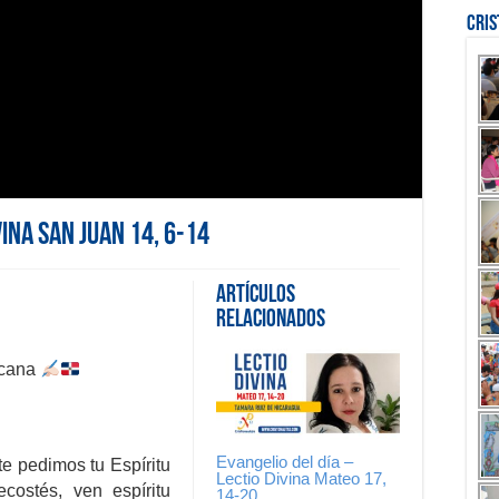
Cri
vina San Juan 14, 6-14
Artículos
Relacionados
icana
Evangelio del día –
e pedimos tu Espíritu
Lectio Divina Mateo 17,
costés, ven espíritu
14-20