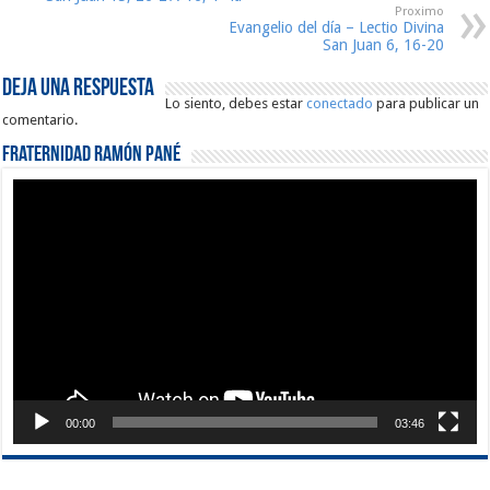
Proximo
Evangelio del día – Lectio Divina
San Juan 6, 16-20
Deja una respuesta
Lo siento, debes estar
conectado
para publicar un
comentario.
Fraternidad Ramón Pané
Reproductor
de
vídeo
00:00
03:46