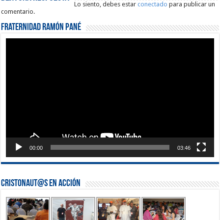
Lo siento, debes estar
conectado
para publicar un
comentario.
Fraternidad Ramón Pané
Reproductor
de
vídeo
00:00
03:46
Cristonaut@s en Acción