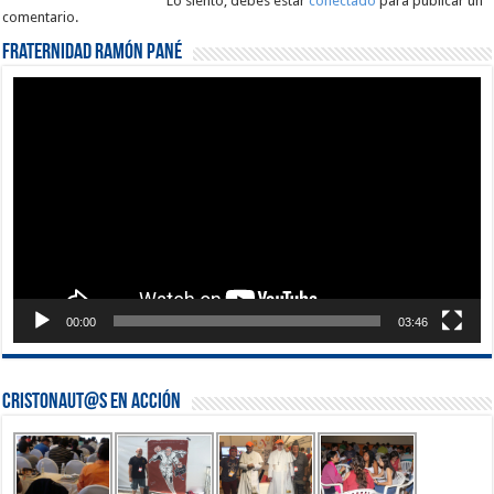
Lo siento, debes estar
conectado
para publicar un
comentario.
Fraternidad Ramón Pané
Reproductor
de
vídeo
00:00
03:46
Cristonaut@s en Acción