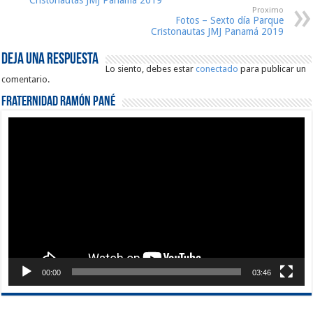
Proximo
Fotos – Sexto día Parque
Cristonautas JMJ Panamá 2019
Deja una respuesta
Lo siento, debes estar
conectado
para publicar un
comentario.
Fraternidad Ramón Pané
Reproductor
de
vídeo
00:00
03:46