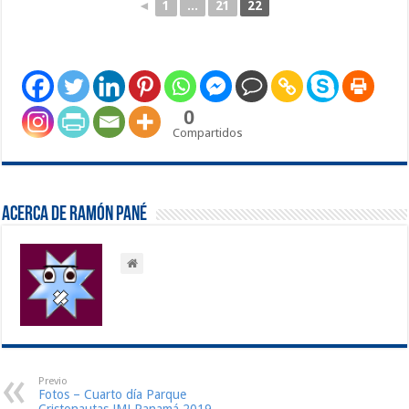
◄
1
...
21
22
0
Compartidos
Acerca de Ramón Pané
Previo
Fotos – Cuarto día Parque
Cristonautas JMJ Panamá 2019