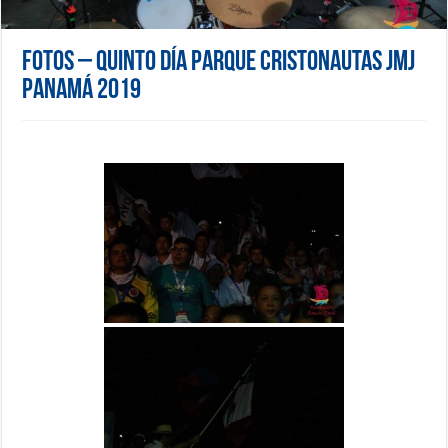
Fotos – Quinto día Parque Cristonautas JMJ
Panamá 2019