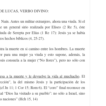
DE LUCAS, VERBO DIVINO:
Naín. Antes un militar extranjero, ahora una viuda. Si el
e un general sirio realizada por Eliseo (2 Re 5), éste
 viuda de Serepta por Elías (1 Re 17): Jesús ya se había
tos hechos bíblicos (4, 25-27).
ntra la muerte en si camino entre los hombres. La muerte
dor para una mujer ya viuda y esto supone, además, la
sús consuela a la mujer (“No llores”), pero no sólo con
esa a la muerte y le devuelve la vida al muchacho
. El
ección”, la del mismo Jesús y la participación de los
 (cf Jn 11; 1 Cor 15; Rom 6). El “coro” final reconoce en
al “Dios ha visitado a su pueblo”: no sólo a Israel, sino
as naciones” (Hch 15, 14)