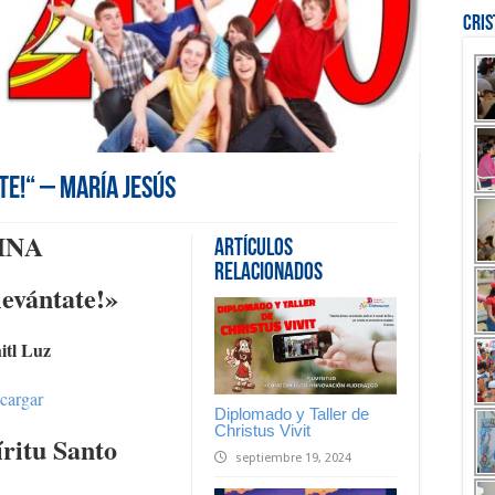
Cri
te!“ – María Jesús
INA
Artículos
Relacionados
 levántate!»
itl Luz
scargar
Diplomado y Taller de
Christus Vivit
ritu Santo
septiembre 19, 2024