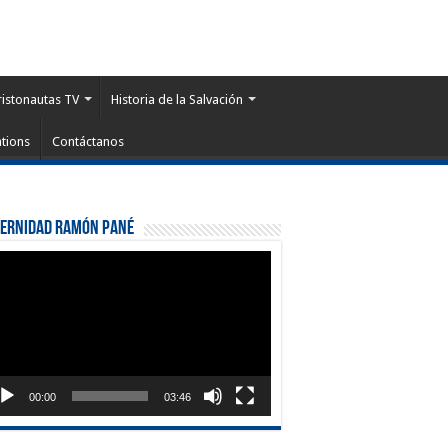
ristonautas TV
Historia de la Salvación
tions
Contáctanos
ternidad Ramón Pané
roductor
eo
00:00
03:46