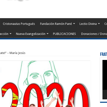
Cristonautas Portugués
Fundación Ramón Pané
Lectio Divina
C
acción
Nueva Evangelización
PUBLICACIONES
Donaciones / Dona
tate!“ – María Jesús
Fra
Rep
de
víd