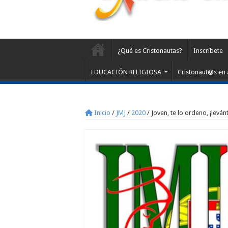
¿Qué es Cristonautas?
Inscríbete
EDUCACIÓN RELIGIOSA
Cristonaut@s en 
Inicio
/
JMJ
/
2020
/
Joven, te lo ordeno, ¡leván