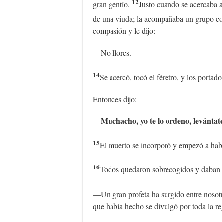
12
gran gentío.
Justo cuando se acercaba a
de una viuda; la acompañaba un grupo co
compasión y le dijo:
—No llores.
14
Se acercó, tocó el féretro, y los portad
Entonces dijo:
Muchacho, yo te lo ordeno, levántat
—
15
El muerto se incorporó y empezó a hab
16
Todos quedaron sobrecogidos y daban g
—Un gran profeta ha surgido entre nosot
que había hecho se divulgó por toda la re