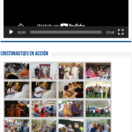
00:00
03:46
Cristonaut@s en Acción