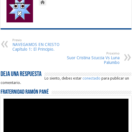
Previo
NAVEGAMOS EN CRISTO
Capítulo 1: El Principio.
Proximo
Suor Cristina Scuccia Vs Luna
Palumbo
Deja una respuesta
Lo siento, debes estar
conectado
para publicar un
comentario.
Fraternidad Ramón Pané
Reproductor
de
vídeo