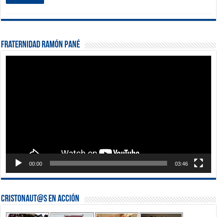
Fraternidad Ramón Pané
Reproductor
de
vídeo
00:00
03:46
Cristonaut@s en Acción