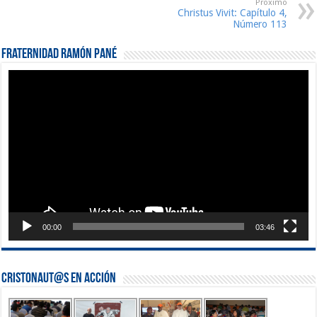
Proximo
Christus Vivit: Capítulo 4,
Número 113
Fraternidad Ramón Pané
Reproductor
de
vídeo
00:00
03:46
Cristonaut@s en Acción