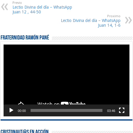
Previo
Lectio Divina del día – WhatsApp
Juan 12 , 44-50
Proximo
Lectio Divina del día – WhatsApp
Juan 14, 1-6
Fraternidad Ramón Pané
Reproductor
de
vídeo
00:00
03:46
Cristonaut@s en Acción