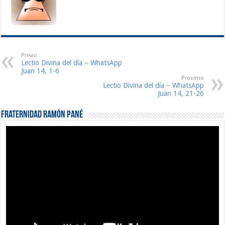
Previo
Lectio Divina del día – WhatsApp
Juan 14, 1-6
Proximo
Lectio Divina del día – WhatsApp
Juan 14, 21-26
Fraternidad Ramón Pané
Reproductor
de
vídeo