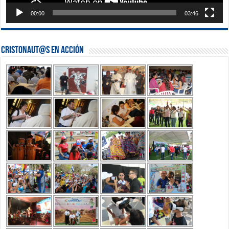
00:00
03:46
Cristonaut@s en Acción