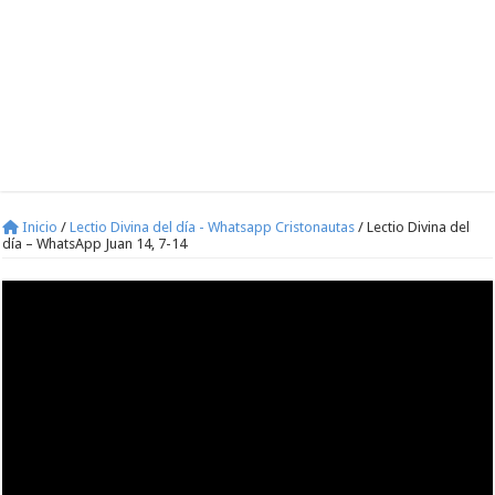
Inicio
/
Lectio Divina del día - Whatsapp Cristonautas
/
Lectio Divina del
día – WhatsApp Juan 14, 7-14