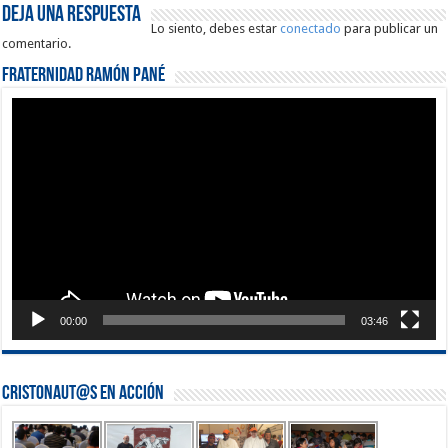
Deja una respuesta
Lo siento, debes estar
conectado
para publicar un
comentario.
Fraternidad Ramón Pané
Reproductor
de
vídeo
00:00
03:46
Cristonaut@s en Acción