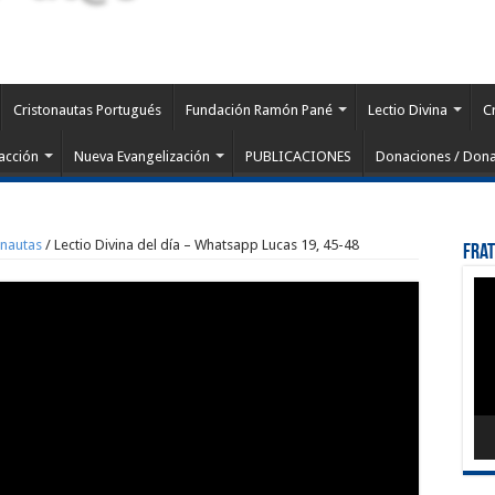
Cristonautas Portugués
Fundación Ramón Pané
Lectio Divina
C
acción
Nueva Evangelización
PUBLICACIONES
Donaciones / Dona
onautas
/
Lectio Divina del día – Whatsapp Lucas 19, 45-48
Fra
Rep
de
víd