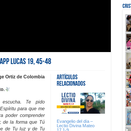
Cri
sapp Lucas 19, 45-48
ge Ortiz de Colombia
Artículos
Relacionados
to.
 escucha. Te pido
Espíritu para que me
ara poder comprender
Evangelio del día –
; de la forma que Tú
Lectio Divina Mateo
e de Tu luz y de Tu
17,1-9