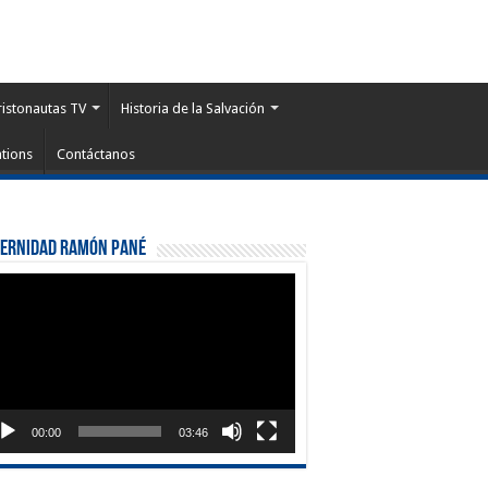
ristonautas TV
Historia de la Salvación
tions
Contáctanos
ternidad Ramón Pané
roductor
eo
00:00
03:46