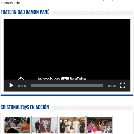
comentario.
Fraternidad Ramón Pané
Reproductor
de
vídeo
00:00
03:46
Cristonaut@s en Acción