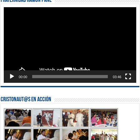
Fraternidad Ramón Pané
Reproductor
de
vídeo
00:00
03:46
Cristonaut@s en Acción