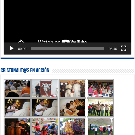
00:00
03:46
Cristonaut@s en Acción