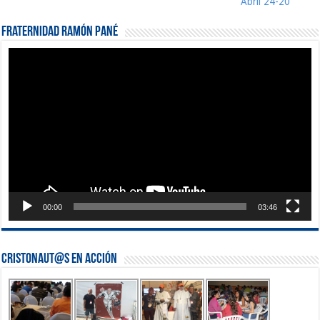
Abril 24-20
Fraternidad Ramón Pané
Reproductor
de
vídeo
00:00
03:46
Cristonaut@s en Acción