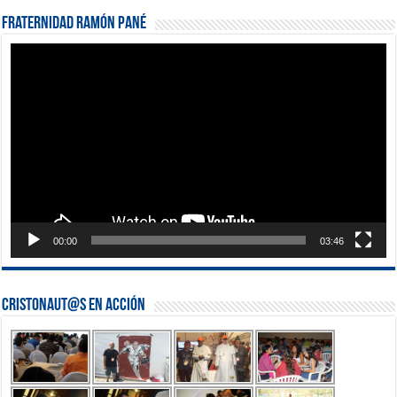
Fraternidad Ramón Pané
Reproductor
de
vídeo
00:00
03:46
Cristonaut@s en Acción