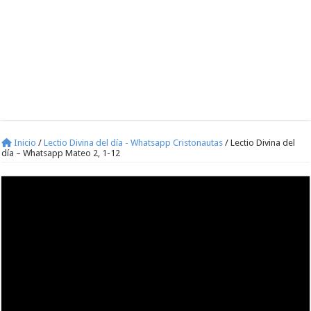
Inicio
/
Lectio Divina del día - Whatsapp Cristonautas
/
Lectio Divina del
día – Whatsapp Mateo 2, 1-12