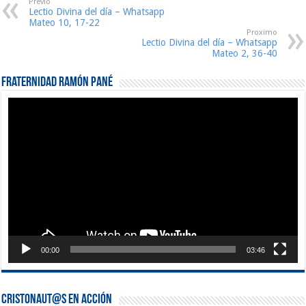
Previo
Lectio Divina del día – Whatsapp
Mateo 10, 17-22
Proximo
Lectio Divina del día – Whatsapp
Mateo 2, 36-40
Fraternidad Ramón Pané
Reproductor
de
vídeo
00:00
03:46
Cristonaut@s en Acción