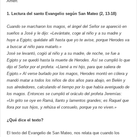
Amén.
1. Lectura del santo Evangelio según San Mateo (2, 13-18)
:
Cuando se marcharon los magos, el ángel del Señor se apareció en
sueños a José y le dijo: «Levántate, coge al niño y a su madre y
huye a Egipto; quédate allí hasta que yo te avise, porque Herodes va
a buscar al niño para matarlo.»
José se levantó, cogió al niño y a su madre, de noche, se fue a
Egipto y se quedó hasta la muerte de Herodes. Así se cumplió lo que
dijo el Señor por el profeta: «Llamé a mi hijo, para que saliera de
Egipto.» Al verse burlado por los magos, Herodes montó en cólera y
mandó matar a todos los niños de dos años para abajo, en Belén y
sus alrededores, calculando el tiempo por lo que había averiguado de
los magos. Entonces se cumplió el oráculo del profeta Jeremías:
«Un grito se oye en Ramá, llanto y lamentos grandes; es Raquel que
llora por sus hijos, y rehúsa el consuelo, porque ya no viven.»
¿Qué dice el texto?
El texto del Evangelio de San Mateo, nos relata que cuando los