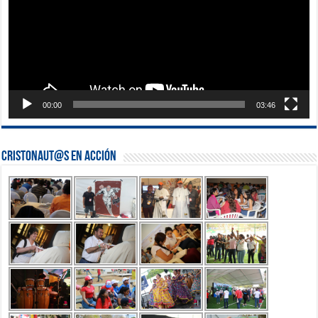
00:00
03:46
Cristonaut@s en Acción