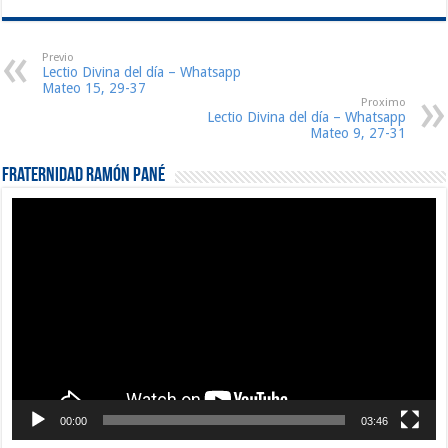
Previo
Lectio Divina del día – Whatsapp
Mateo 15, 29-37
Proximo
Lectio Divina del día – Whatsapp
Mateo 9, 27-31
Fraternidad Ramón Pané
Reproductor
de
vídeo
00:00
03:46