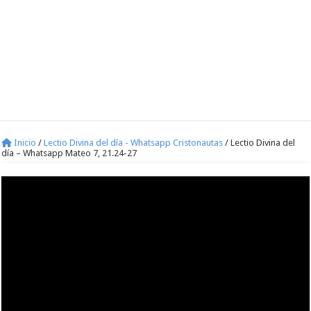
Inicio
/
Lectio Divina del día - Whatsapp Cristonautas
/
Lectio Divina del
día – Whatsapp Mateo 7, 21.24-27