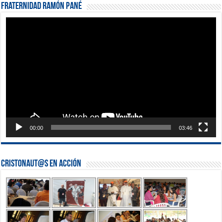
Fraternidad Ramón Pané
Reproductor
de
vídeo
00:00
03:46
Cristonaut@s en Acción