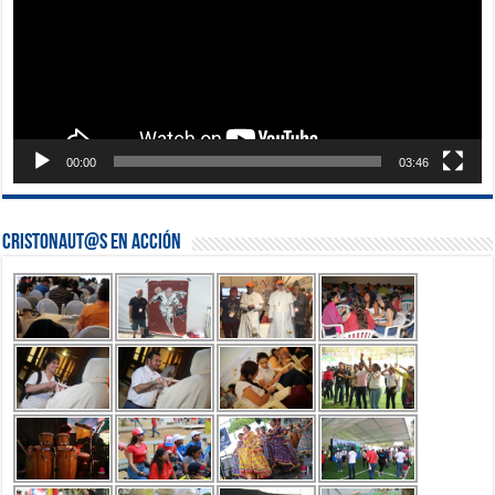
00:00
03:46
Cristonaut@s en Acción