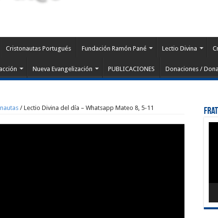
Cristonautas Portugués
Fundación Ramón Pané
Lectio Divina
C
acción
Nueva Evangelización
PUBLICACIONES
Donaciones / Dona
onautas
/
Lectio Divina del día – Whatsapp Mateo 8, 5-11
Fra
Rep
de
víd