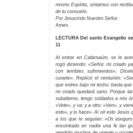
mismo Espíritu, sintamos con recti
de tu consuelo.
Por Jesucristo Nuestro Señor.
Amen.
LECTURA
Del santo Evangelio se
11
Al entrar en Cafarnaúm, se le acer
rogó diciendo: «Señor, mi criado ya
con terribles sufrimientos». Díc
curarle». Replicó el centurión: «S
que entres bajo mi techo; basta que
mi criado quedará sano. Porque ta
subalterno, tengo soldados a mis ór
«Vete», y va; y a otro: «Ven», y vien
esto», y lo hace». Al oír esto Jesús
a los que le seguían: «Os aseguro
encontrado en nadie una fe tan g
vendrán muchos de oriente y occide