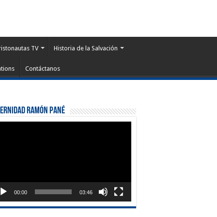
ristonautas TV
Historia de la Salvación
tions
Contáctanos
ternidad Ramón Pané
roductor
eo
00:00
03:46