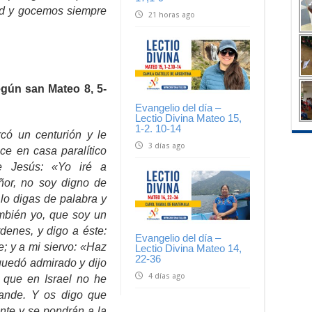
tud y gocemos siempre
21 horas ago
gún san Mateo 8, 5-
Evangelio del día –
Lectio Divina Mateo 15,
1-2. 10-14
có un centurión y le
3 días ago
ce en casa paralítico
ele Jesús: «Yo iré a
eñor, no soy digno de
 lo digas de palabra y
mbién yo, que soy un
denes, y digo a éste:
Evangelio del día –
e; y a mi siervo: «Haz
Lectio Divina Mateo 14,
22-36
 quedó admirado y dijo
4 días ago
 que en Israel no he
rande. Y os digo que
nte y se pondrán a la