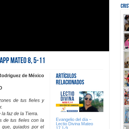
Cri
sapp Mateo 8, 5-11
 Rodriguez de México
Artículos
Relacionados
O
zones de tus fieles y
r.
la faz de la Tierra.
Evangelio del día –
 de tus fieles con la
Lectio Divina Mateo
 que, guiados por el
17,1-9