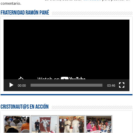
comentario.
Fraternidad Ramón Pané
Reproductor
de
vídeo
00:00
03:46
Cristonaut@s en Acción