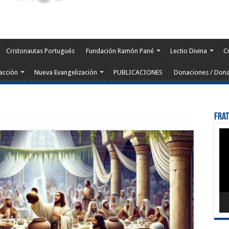
Cristonautas Portugués
Fundación Ramón Pané
Lectio Divina
C
acción
Nueva Evangelización
PUBLICACIONES
Donaciones / Dona
Fra
Rep
de
víd