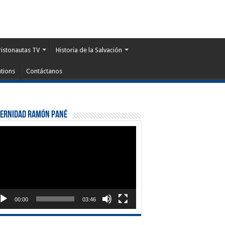
ristonautas TV
Historia de la Salvación
tions
Contáctanos
ternidad Ramón Pané
roductor
eo
00:00
03:46