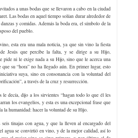
nvitados a unas bodas que se llevaron a cabo en la ciudad
ret. Las bodas en aquel tiempo solían durar alrededor de
s, danzas y comidas. Además la boda era, el símbolo de la
esposo del pueblo.
ino, esta era una mala noticia, ya que sin vino la fiesta
de Jesús que percibe la falta, y se dirige a su Hijo,
e pide ni le exige nada a su Hijo, sino que le acerca una
e que su “hora” no ha llegado aún. En primer lugar, esto
iniciativa suya, sino en consonancia con la voluntad del
rificación”, a través de la cruz y resurrección.
le decía, dijo a los sirvientes “hagan todo lo que él les
arran los evangelios, y esta es una excepcional frase que
a la humanidad: hacer la voluntad de su Hijo.
s seis tinajas con agua, y que la lleven al encargado del
el agua se convirtió en vino, y de la mejor calidad, así lo
que el mejor vino se sirve primero, y por último el de