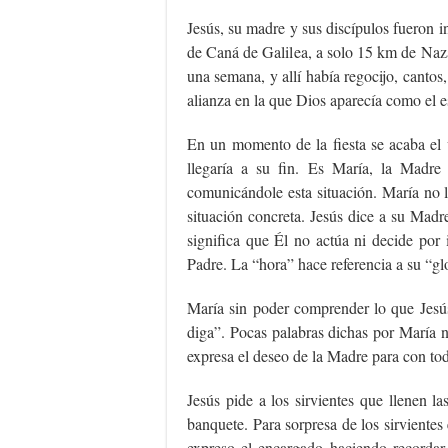
Jesús, su madre y sus discípulos fueron i
de Caná de Galilea, a solo 15 km de Naza
una semana, y allí había regocijo, canto
alianza en la que Dios aparecía como el 
En un momento de la fiesta se acaba el v
llegaría a su fin. Es María, la Madre 
comunicándole esta situación. María no l
situación concreta. Jesús dice a su Madr
significa que Él no actúa ni decide por 
Padre. La “hora” hace referencia a su “glo
María sin poder comprender lo que Jesús 
diga”. Pocas palabras dichas por María n
expresa el deseo de la Madre para con tod
Jesús pide a los sirvientes que llenen la
banquete. Para sorpresa de los sirvientes 
expreso el encargado haciendo recordar 