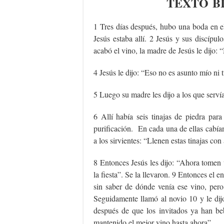
TEXTO
B
1 Tres días después, hubo una boda en e
Jesús estaba allí. 2 Jesús y sus discípu
acabó el vino, la madre de Jesús le dijo:
4 Jesús le dijo: “Eso no es asunto mío ni
5 Luego su madre les dijo a los que servía
6 Allí había seis tinajas de piedra par
purificación. En cada una de ellas cabían 
a los sirvientes: “Llenen estas tinajas con
8 Entonces Jesús les dijo: “Ahora tomen 
la fiesta”. Se la llevaron. 9 Entonces el 
sin saber de dónde venía ese vino, pero
Seguidamente llamó al novio 10 y le dij
después de que los invitados ya han be
mantenido el mejor vino hasta ahora”.