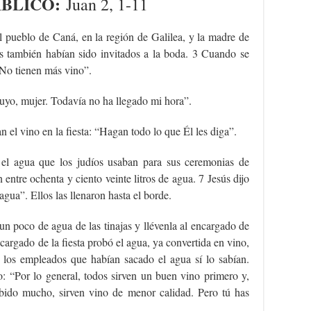
ÍBLICO
:
Juan 2, 1-11
l pueblo de Caná, en la región de Galilea, y la madre de
los también habían sido invitados a la boda. 3 Cuando se
 “No tienen más vino”.
 tuyo, mujer. Todavía no ha llegado mi hora”.
n el vino en la fiesta: “Hagan todo lo que Él les diga”.
a el agua que los judíos usaban para sus ceremonias de
entre ochenta y ciento veinte litros de agua. 7 Jesús dijo
 agua”. Ellos las llenaron hasta el borde.
un poco de agua de las tinajas y llévenla al encargado de
encargado de la fiesta probó el agua, ya convertida en vino,
 los empleados que habían sacado el agua sí lo sabían.
o: “Por lo general, todos sirven un buen vino primero y,
bido mucho, sirven vino de menor calidad. Pero tú has