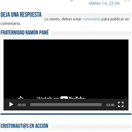
Mateo 14, 22-36
Deja una respuesta
Lo siento, debes estar
conectado
para publicar un
comentario.
Fraternidad Ramón Pané
Reproductor
de
vídeo
00:00
03:46
Cristonaut@s en Acción