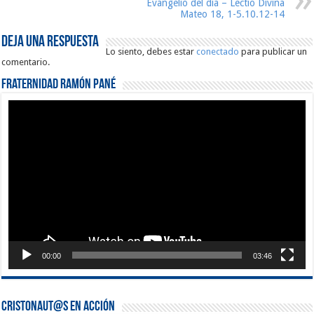
Evangelio del día – Lectio Divina
Mateo 18, 1-5.10.12-14
Deja una respuesta
Lo siento, debes estar
conectado
para publicar un
comentario.
Fraternidad Ramón Pané
Reproductor
de
vídeo
00:00
03:46
Cristonaut@s en Acción