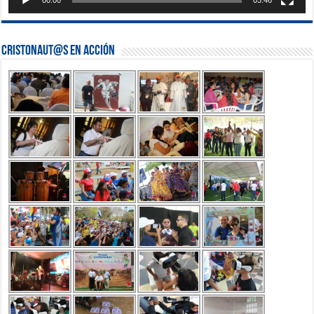
00:00
03:46
Cristonaut@s en Acción