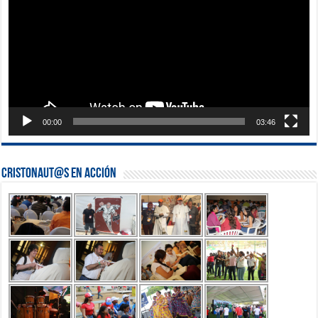
00:00
03:46
Cristonaut@s en Acción