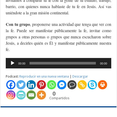
invitamos a compartir tu fe con la gente de tu estudio, trabajo,
barrio, con quienes nunca hablaste de tu fe en Jesús. Así vas
uniéndote a la gran misión continental.
Con tu grupo
, proponerse una actividad que tenga que ver con
la fe. Puede ser manifestar públicamente la fe, invitar como
grupos a otras personas o grupos que nunca escucharon sobre
Jesús, a decirles quién es Él y manifestar públicamente nuestra
fe.
Reproductor
00:00
00:00
de
audio
Podcast:
Reproducir en una nueva ventana
|
Descargar
0
Compartidos