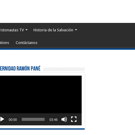
ristonautas TV
Historia de la Salvación
tions
Contáctanos
ternidad Ramón Pané
roductor
eo
00:00
03:46