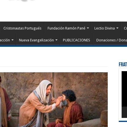
Cristonautas Portugués
Fundación Ramón Pané
Lectio Divina
C
acción
Nueva Evangelización
PUBLICACIONES
Donaciones / Dona
Fra
Rep
de
víd