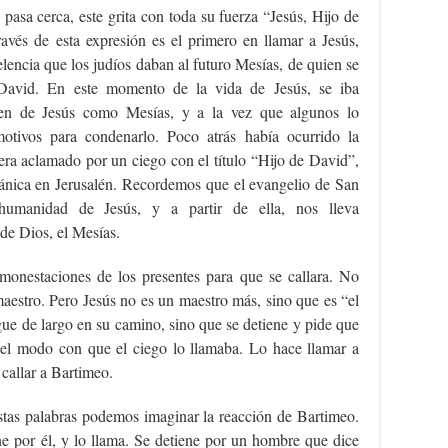
asa cerca, este grita con toda su fuerza “Jesús, Hijo de
avés de esta expresión es el primero en llamar a Jesús,
elencia que los judíos daban al futuro Mesías, de quien se
 David. En este momento de la vida de Jesús, se iba
en de Jesús como Mesías, y a la vez que algunos lo
otivos para condenarlo. Poco atrás había ocurrido la
 era aclamado por un ciego con el título “Hijo de David”,
siánica en Jerusalén. Recordemos que el evangelio de San
humanidad de Jesús, y a partir de ella, nos lleva
 de Dios, el Mesías.
monestaciones de los presentes para que se callara. No
aestro. Pero Jesús no es un maestro más, sino que es “el
igue de largo en su camino, sino que se detiene y pide que
el modo con que el ciego lo llamaba. Lo hace llamar a
callar a Bartimeo.
estas palabras podemos imaginar la reacción de Bartimeo.
ne por él, y lo llama. Se detiene por un hombre que dice