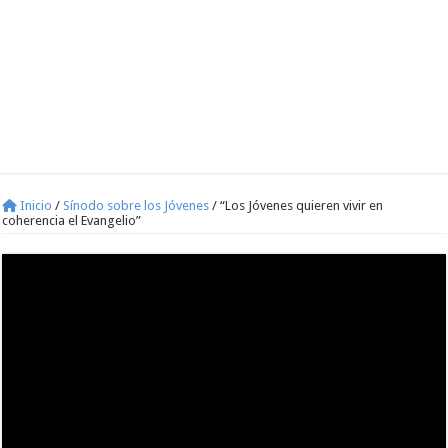
Inicio
/
Sínodo sobre los Jóvenes
/
“Los Jóvenes quieren vivir en
coherencia el Evangelio”