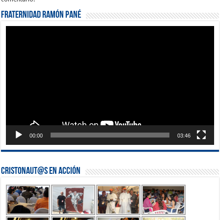
Fraternidad Ramón Pané
Reproductor
de
vídeo
00:00
03:46
Cristonaut@s en Acción