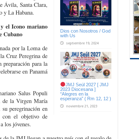
 Ávila, Santa Clara,
ío y La Habana.
y el Icono mariano
Dios con Nosotros / God
nte Cubano
with Us
septiembre 19, 2024
onada por la Loma de
 la Cruz Peregrina de
 preparación para la
celebrarse en Panamá
JMJ Seúl 2027 [ JMJ
2023 Diocesana ]
mariano Salus Populi
“Alegres en la
esperanza” ( Rm 12, 12 )
n de la Virgen María
noviembre 21, 2023
 su peregrinación en
 con el objetivo de
a los jóvenes.
s de la JMJ llegan a nuestro país con el regalo de