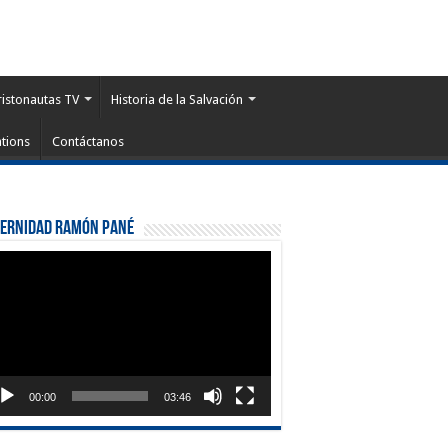
ristonautas TV
Historia de la Salvación
tions
Contáctanos
ternidad Ramón Pané
roductor
eo
00:00
03:46