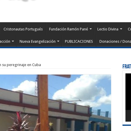
Cristonautas Portugués
Fundación Ramón Pané
Lectio Divina
C
acción
Nueva Evangelización
PUBLICACIONES
Donaciones / Dona
n su peregrinaje en Cuba
Fra
Rep
de
víd