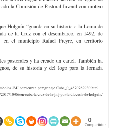
dicado la Comisión de Pastoral Juvenil con motivo
ue Holguín “guarda en su historia a la Loma de
rada de la Cruz con el desembarco, en 1492, de
 en el municipio Rafael Freyre, en territorio
les pastorales y ha creado un cartel. También ha
gnos, de su historia y del logo para la Jornada
simbolos-JMJ-comienzan-peregrinaje-Cuba_0_4870762930.html –
/2017/10/06/en-cuba-la-cruz-de-la-jmj-por-la-diocesis-de-holguin/
0
Compartidos