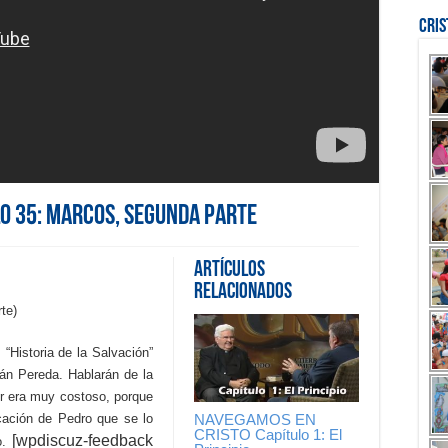
Cri
o 35: Marcos, segunda parte
Artículos
Relacionados
te)
 “Historia de la Salvación”
nán Pereda. Hablarán de la
bir era muy costoso, porque
NAVEGAMOS EN
cación de Pedro que se lo
CRISTO Capítulo 1: El
[wpdiscuz-feedback
.