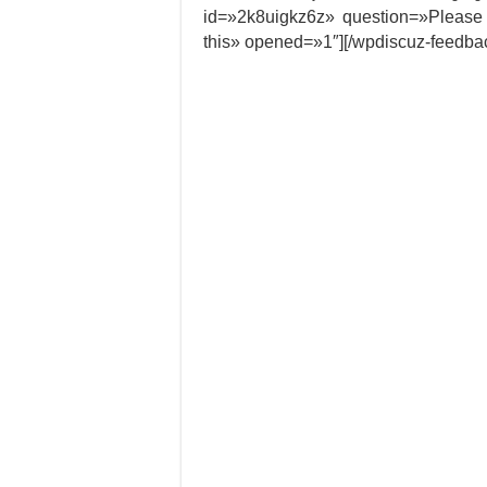
id=»2k8uigkz6z» question=»Please
this» opened=»1″][/wpdiscuz-feedba