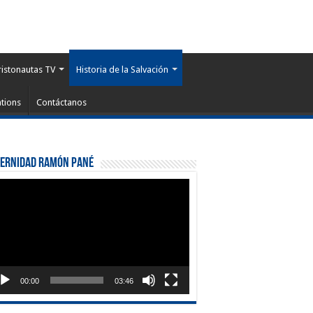
ristonautas TV
Historia de la Salvación
tions
Contáctanos
ternidad Ramón Pané
roductor
eo
00:00
03:46