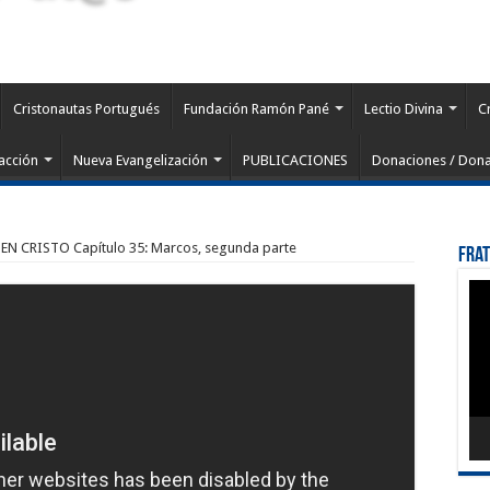
Cristonautas Portugués
Fundación Ramón Pané
Lectio Divina
C
acción
Nueva Evangelización
PUBLICACIONES
Donaciones / Dona
N CRISTO Capítulo 35: Marcos, segunda parte
Fra
Rep
de
víd