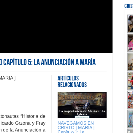
Cri
] Capítulo 5: La Anunciación a María
ARIA ].
Artículos
Relacionados
stonautas “Historia de
NAVEGAMOS EN
 Ricardo Grzona y Fray
CRISTO [ MARIA ]
n de la Anunciación a
Capítulo 1: La