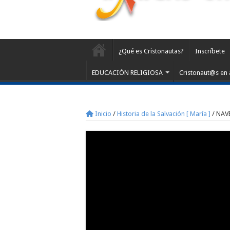
¿Qué es Cristonautas?
Inscríbete
EDUCACIÓN RELIGIOSA
Cristonaut@s en 
Inicio
/
Historia de la Salvación [ María ]
/
NAVE