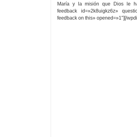
María y la misión que Dios le h
feedback id=»2k8uigkz6z» quest
feedback on this» opened=»1″][/wpd