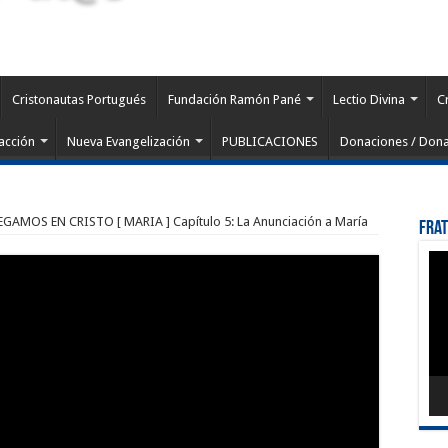
Cristonautas Portugués
Fundación Ramón Pané
Lectio Divina
C
acción
Nueva Evangelización
PUBLICACIONES
Donaciones / Dona
GAMOS EN CRISTO [ MARIA ] Capítulo 5: La Anunciación a María
Fra
Rep
de
víd