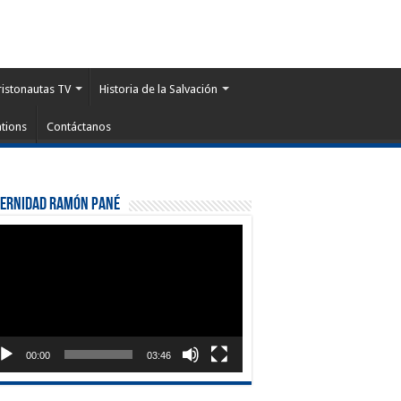
ristonautas TV
Historia de la Salvación
tions
Contáctanos
ternidad Ramón Pané
roductor
eo
00:00
03:46