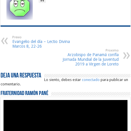
Previo
Evangelio del día – Lectio Divina
Marcos 8, 22-26
Proximo
Arzobispo de Panamá confía
Jornada Mundial de la Juventud
2019 a Virgen de Loreto
Deja una respuesta
Lo siento, debes estar
conectado
para publicar un
comentario.
Fraternidad Ramón Pané
Reproductor
de
vídeo