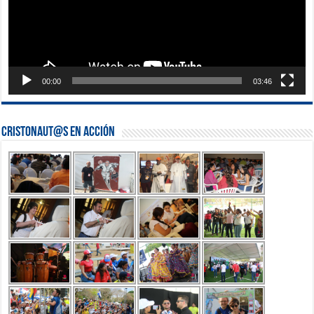
00:00
03:46
Cristonaut@s en Acción