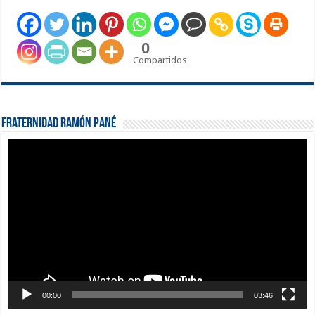
0
Compartidos
Fraternidad Ramón Pané
Reproductor
de
vídeo
00:00
03:46