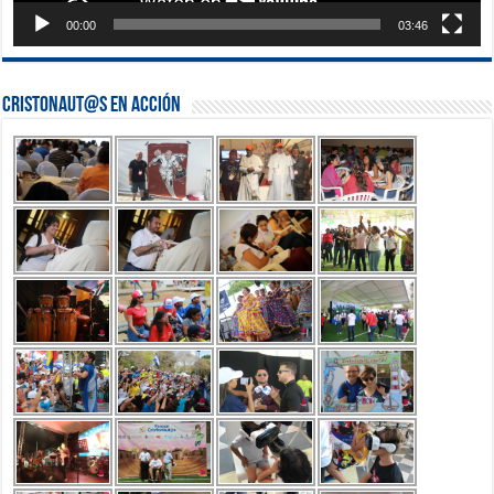
00:00
03:46
Cristonaut@s en Acción