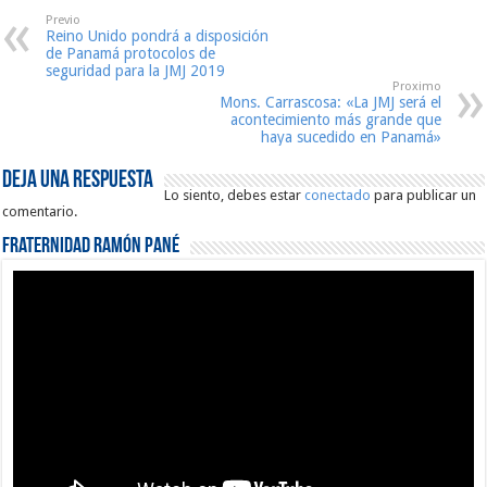
Previo
Reino Unido pondrá a disposición
de Panamá protocolos de
seguridad para la JMJ 2019
Proximo
Mons. Carrascosa: «La JMJ será el
acontecimiento más grande que
haya sucedido en Panamá»
Deja una respuesta
Lo siento, debes estar
conectado
para publicar un
comentario.
Fraternidad Ramón Pané
Reproductor
de
vídeo