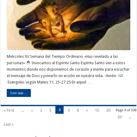
Miércoles XV Semana del Tiempo Ordinario «Has revelado a las
personas»
Invocamos al Espíritu Santo Espíritu Santo ven a estos
momentos donde nos disponemos de corazón y mente para escuchar
el mensaje de Dios y ponerlo en acción en nuestra vida. -Amén-
Evangelio según Mateo 11, 25-27 25 En aquel …
Leer mas ...
4
« First
...
«
2
3
5
6
»
10
20
Page 4 of 308
30
...
Last »