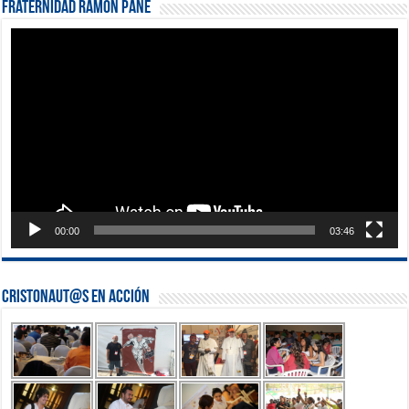
Fraternidad Ramón Pané
Reproductor
de
vídeo
00:00
03:46
Cristonaut@s en Acción