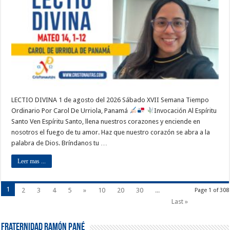
LECTIO DIVINA 1 de agosto del 2026 Sábado XVII Semana Tiempo
Ordinario Por Carol De Urriola, Panamá
Invocación Al Espíritu
Santo Ven Espíritu Santo, llena nuestros corazones y enciende en
nosotros el fuego de tu amor. Haz que nuestro corazón se abra a la
palabra de Dios. Bríndanos tu …
Leer mas ...
1
2
3
4
5
»
10
20
30
...
Page 1 of 308
Last »
Fraternidad Ramón Pané