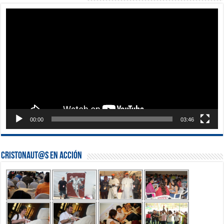
Reproductor
de
vídeo
00:00
03:46
Cristonaut@s en Acción