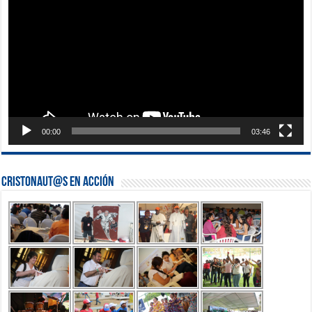
vídeo
00:00
03:46
Cristonaut@s en Acción