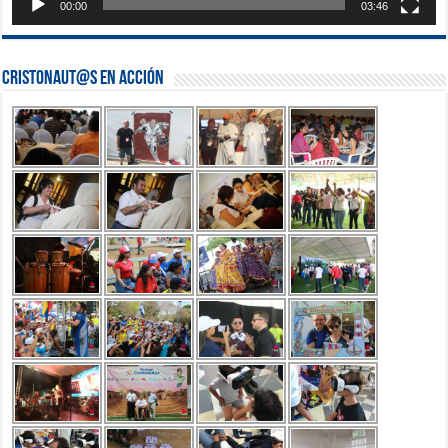
00:00
03:46
Cristonaut@s en Acción