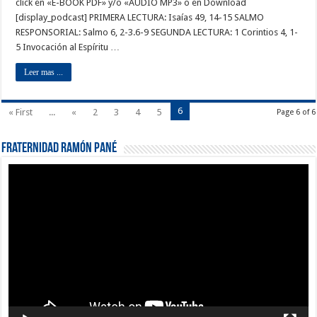
click en «E-BOOK PDF» y/o «AUDIO MP3» o en Download
[display_podcast] PRIMERA LECTURA: Isaías 49, 14-15 SALMO
RESPONSORIAL: Salmo 6, 2-3.6-9 SEGUNDA LECTURA: 1 Corintios 4, 1-
5 Invocación al Espíritu …
Leer mas ...
6
« First
...
«
2
3
4
5
Page 6 of 6
Fraternidad Ramón Pané
Reproductor
de
vídeo