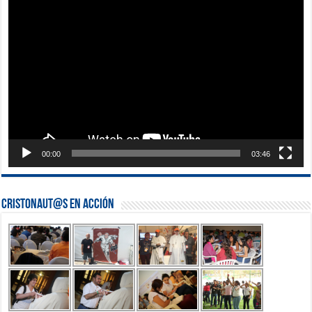
Reproductor
de
vídeo
00:00
03:46
Cristonaut@s en Acción