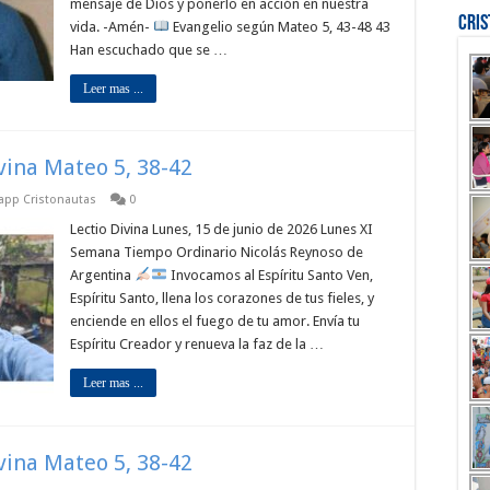
mensaje de Dios y ponerlo en acción en nuestra
Cri
vida. -Amén-
Evangelio según Mateo 5, 43-48 43
Han escuchado que se …
Leer mas ...
ivina Mateo 5, 38-42
sapp Cristonautas
0
Lectio Divina Lunes, 15 de junio de 2026 Lunes XI
Semana Tiempo Ordinario Nicolás Reynoso de
Argentina
Invocamos al Espíritu Santo Ven,
Espíritu Santo, llena los corazones de tus fieles, y
enciende en ellos el fuego de tu amor. Envía tu
Espíritu Creador y renueva la faz de la …
Leer mas ...
ivina Mateo 5, 38-42