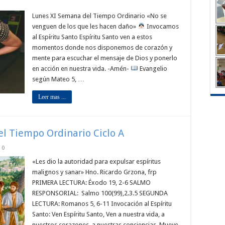
Lunes XI Semana del Tiempo Ordinario «No se
venguen de los que les hacen daño»
Invocamos
al Espíritu Santo Espíritu Santo ven a estos
momentos donde nos disponemos de corazón y
mente para escuchar el mensaje de Dios y ponerlo
en acción en nuestra vida. -Amén-
Evangelio
según Mateo 5, …
Leer mas ...
el Tiempo Ordinario Ciclo A
0
«Les dio la autoridad para expulsar espíritus
malignos y sanar» Hno. Ricardo Grzona, frp
PRIMERA LECTURA: Éxodo 19, 2-6 SALMO
RESPONSORIAL: Salmo 100(99),2.3.5 SEGUNDA
LECTURA: Romanos 5, 6-11 Invocación al Espíritu
Santo: Ven Espíritu Santo, Ven a nuestra vida, a
nuestros corazones, a nuestras conciencias. Mueve