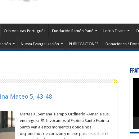
Cristonautas Portugués
Fundación Ramón Pané
Lectio Divina
C
acción
Nueva Evangelización
PUBLICACIONES
Donaciones / Dona
Fra
Rep
de
víd
vina Mateo 5, 43-48
Martes XI Semana Tiempo Ordinario «Amen a sus
enemigos»
Invocamos al Espíritu Santo Espíritu
Santo ven a estos momentos donde nos
disponemos de corazón y mente para escuchar el