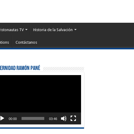
ristonautas TV
Historia de la Salvación
tions
Contáctanos
ternidad Ramón Pané
roductor
eo
00:00
03:46