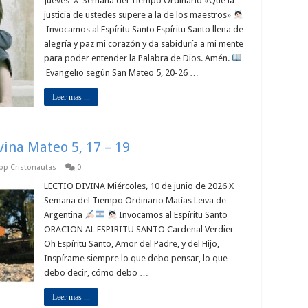
Jueves X Semana del Tiempo Ordinario «Que la
justicia de ustedes supere a la de los maestros»
Invocamos al Espíritu Santo Espíritu Santo llena de
alegría y paz mi corazón y da sabiduría a mi mente
para poder entender la Palabra de Dios. Amén.
Evangelio según San Mateo 5, 20-26 …
Leer mas ...
ivina Mateo 5, 17 – 19
app Cristonautas
0
LECTIO DIVINA Miércoles, 10 de junio de 2026 X
Semana del Tiempo Ordinario Matías Leiva de
Argentina
Invocamos al Espíritu Santo
ORACION AL ESPIRITU SANTO Cardenal Verdier
Oh Espíritu Santo, Amor del Padre, y del Hijo,
Inspírame siempre lo que debo pensar, lo que
debo decir, cómo debo …
Leer mas ...