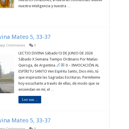
nuestra inteligencia y nuestra …
ivina Mateo 5, 33-37
sapp Cristonautas
0
LECTIO DIVINA Sábado13 DE JUNIO DE 2026
Sábado X Semana Tiempo Ordinario Por Matías
Quiroga, de Argentina
0 – INVOCACIÓN AL
ESPÍRITU SANTO Ven Espíritu Santo, Dios mío, tú
que inspiraste las Sagradas Escrituras. Permíteme
hoy escucharte a través de ellas, de modo que se
enciendan en mí, el …
Leer mas ...
ivina Mateo 5, 33-37
sapp Cristonautas
0